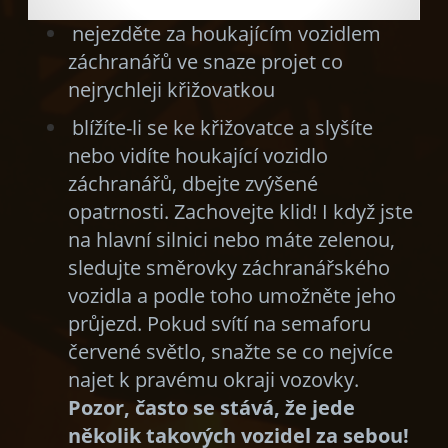
nejezděte za houkajícím vozidlem
záchranářů ve snaze projet co
nejrychleji křižovatkou
blížíte-li se ke křižovatce a slyšíte
nebo vidíte houkající vozidlo
záchranářů, dbejte zvýšené
opatrnosti. Zachovejte klid! I když jste
na hlavní silnici nebo máte zelenou,
sledujte směrovky záchranářského
vozidla a podle toho umožněte jeho
průjezd. Pokud svítí na semaforu
červené světlo, snažte se co nejvíce
najet k pravému okraji vozovky.
Pozor, často se stává, že jede
několik takových vozidel za sebou!